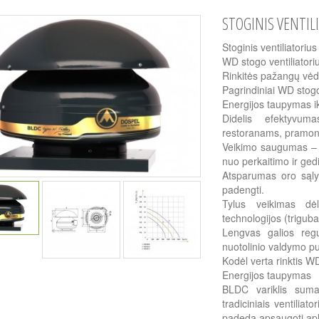
STOGINIS VENTIL
Stoginis ventiliator
WD stogo ventiliatori
Rinkitės pažangų vėdi
Pagrindiniai WD stogo
Energijos taupymas ik
Didelis efektyvum
restoranams, pramon
Veikimo saugumas – 3
nuo perkaitimo ir ged
Atsparumas oro sąlyg
padengti.
Tylus veikimas dė
technologijos (trigub
Lengvas galios regu
nuotolinio valdymo pu
Kodėl verta rinktis WD
Energijos taupymas
BLDC variklis suma
tradiciniais ventilia
padeda apsaugoti apl