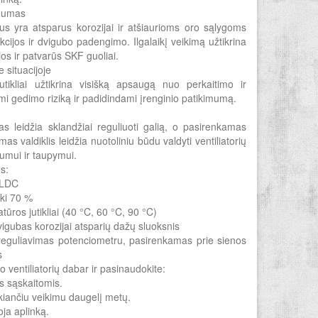
imumas
ius yra atsparus korozijai ir atšiaurioms oro sąlygoms
kcijos ir dvigubo padengimo. Ilgalaikį veikimą užtikrina
os ir patvarūs SKF guoliai.
 situacijoje
utikliai užtikrina visišką apsaugą nuo perkaitimo ir
i gedimo riziką ir padidindami įrenginio patikimumą.
as leidžia sklandžiai reguliuoti galią, o pasirenkamas
s valdiklis leidžia nuotoliniu būdu valdyti ventiliatorių
mui ir taupymui.
s:
 BLDC
iki 70 %
ros jutikliai (40 °C, 60 °C, 90 °C)
dvigubas korozijai atsparių dažų sluoksnis
reguliavimas potenciometru, pasirenkamas prie sienos
s
 ventiliatorių dabar ir pasinaudokite:
s sąskaitomis.
ikiančiu veikimu daugelį metų.
oja aplinką.