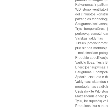
Patvarumas ir patik
WD stogo ventiliator
dėl cinkuotos konstru
pažangios technologij
Saugumas kiekvienoje
Trys temperatūros j
perkrovų, sumažindam
Visiškas valdymas
Tikslus potenciometr
prie sienos montuojama
– maksimaliam patogu
Produkto specifikacijo
Variklio tipas: Tesla
Energijos taupymas: 
Saugumas: 3 temperatū
Apdaila: cinkuota ir 
Valdymas: sklandus 
montuojamas valdikli
Užsisakykite WD stogo
Mažesnėmis energijo
Tyliu, be rūpesčių ve
Produktas, kuris taus