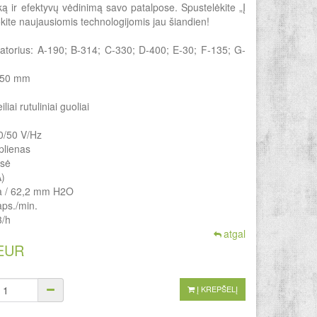
šką ir efektyvų vėdinimą savo patalpose. Spustelėkite „Į
okite naujausiomis technologijomis jau šiandien!
atorius: A-190; B-314; C-330; D-400; E-30; F-135; G-
 250 mm
liai rutuliniai guoliai
0/50 V/Hz
plienas
asė
A)
 Pa / 62,2 mm H2O
 aps./min.
3/h
atgal
 EUR
Į KREPŠELĮ