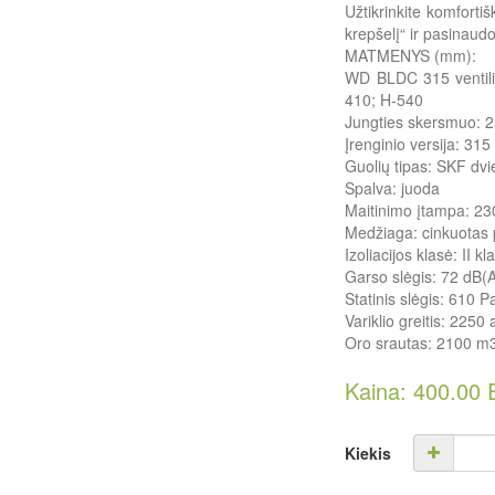
Užtikrinkite komforti
krepšelį“ ir pasinaud
MATMENYS (mm):
WD BLDC 315 ventili
410; H-540
Jungties skersmuo:
Įrenginio versija: 315
Guolių tipas: SKF dviei
Spalva: juoda
Maitinimo įtampa: 23
Medžiaga: cinkuotas 
Izoliacijos klasė: II kl
Garso slėgis: 72 dB(
Statinis slėgis: 610
Variklio greitis: 2250
Oro srautas: 2100 m
Kaina: 400.00
Kiekis