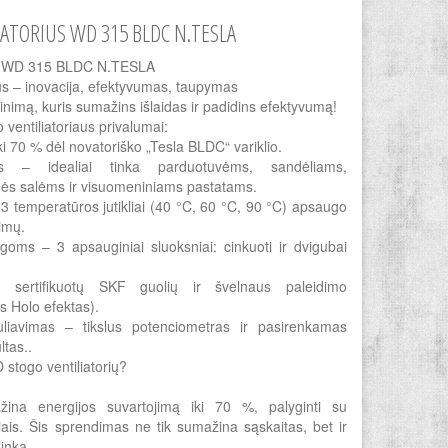
IATORIUS WD 315 BLDC N.TESLA
ius WD 315 BLDC N.TESLA
us – inovacija, efektyvumas, taupymas
nimą, kuris sumažins išlaidas ir padidins efektyvumą!
 ventiliatoriaus privalumai:
i 70 % dėl novatoriško „Tesla BLDC“ variklio.
as – idealiai tinka parduotuvėms, sandėliams,
ės salėms ir visuomeniniams pastatams.
 temperatūros jutikliai (40 °C, 60 °C, 90 °C) apsaugo
imų.
oms – 3 apsauginiai sluoksniai: cinkuoti ir dvigubai
l sertifikuotų SKF guolių ir švelnaus paleidimo
as Holo efektas).
liavimas – tikslus potenciometras ir pasirenkamas
ltas..
 stogo ventiliatorių?
žina energijos suvartojimą iki 70 %, palyginti su
toriais. Šis sprendimas ne tik sumažina sąskaitas, bet ir
inką.