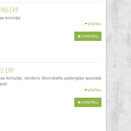
IP66 EPP
as korozijai
plačiau
Į KREPŠELĮ
EC EPP
mas korozijai, vandens šilumokaitis padengtas specialia
gold
plačiau
Į KREPŠELĮ