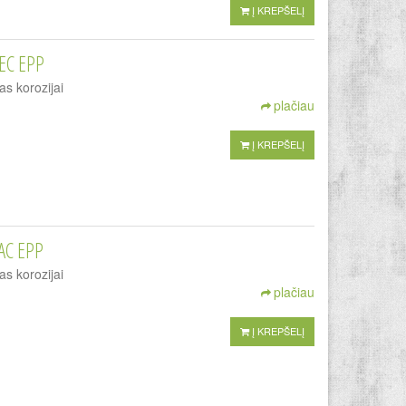
Į KREPŠELĮ
EC EPP
as korozijai
plačiau
Į KREPŠELĮ
AC EPP
as korozijai
plačiau
Į KREPŠELĮ