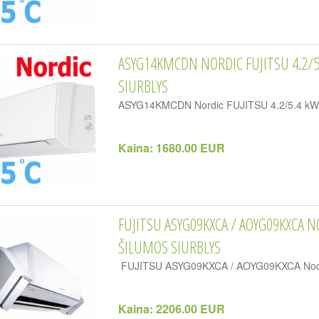
ASYG14KMCDN NORDIC FUJITSU 4.2/
SIURBLYS
ASYG14KMCDN Nordic FUJITSU 4.2/5.4 kW or
Kaina:
1680.00 EUR
FUJITSU ASYG09KXCA / AOYG09KXCA N
ŠILUMOS SIURBLYS
FUJITSU ASYG09KXCA / AOYG09KXCA Nocria X
Kaina:
2206.00 EUR