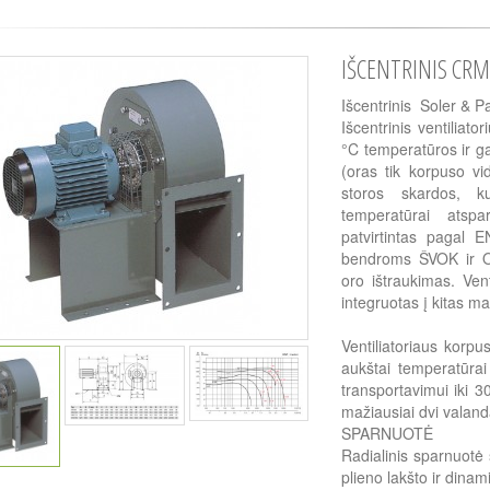
IŠCENTRINIS CRM
Išcentrinis Soler & 
Išcentrinis ventiliat
°C temperatūros ir ga
(oras tik korpuso vi
storos skardos, ku
temperatūrai atspa
patvirtintas pagal E
bendroms ŠVOK ir O
oro ištraukimas. Vent
integruotas į kitas ma
Ventiliatoriaus korp
aukštai temperatūrai 
transportavimui iki 3
mažiausiai dvi valand
SPARNUOTĖ
Radialinis sparnuotė
plieno lakšto ir dina