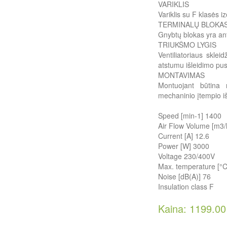
VARIKLIS
Variklis su F klasės i
TERMINALŲ BLOKA
Gnybtų blokas yra ant 
TRIUKŠMO LYGIS
Ventiliatoriaus skle
atstumu išleidimo pu
MONTAVIMAS
Montuojant būtina 
mechaninio įtempio iš
Speed [min-1] 1400
Air Flow Volume [m3/
Current [A] 12.6
Power [W] 3000
Voltage 230/400V
Max. temperature [°C
Noise [dB(A)] 76
Insulation class F
Kaina: 1199.0