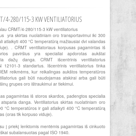
T/4-280/115-3 KW VENTILIATORIUS
Palau CRMT/4-280/115-3 kW ventiliatorius
orius yra skirtas nuolatiniam oro transportavimui iki 300
li atlaikyti 400 °C temperatūrą mažiausiai dvi valandas
duje). . CRMT ventiliatoriaus korpusas pagamintas iš
rios paviršius yra specialiai apdorotas aukštai
ria dažų danga. CRMT išcentrinis ventiliatorius
N 12101-3 standartus. Išcentrinis ventiliatorius tinka
EM reikmėms, kur reikalingas aukštos temperatūros
iliatorius gali būti naudojamas atskirai arba gali būti
šinų grupes oro ištraukimui ar tiekimui.
usas pagamintas iš storos skardos, padengtos specialia
atsparia danga. Ventiliatorius skirtas nuolatiniam oro
00 °C temperatūros ir gali atlaikyti 400 °C temperatūrą
as (oras tik korpuso viduje).
 su į priekį lenktomis mentėmis pagamintas iš cinkuoto
miškai subalansuotas pagal ISO 1940.