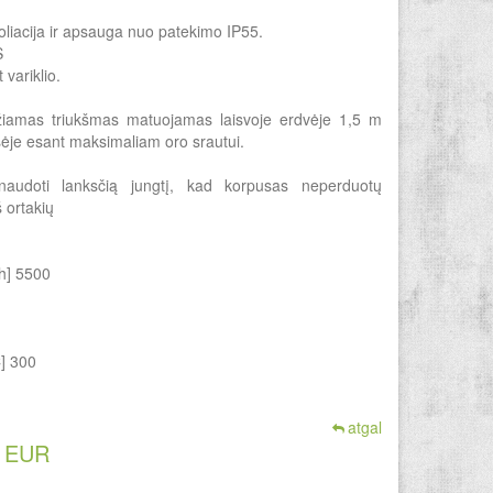
zoliacija ir apsauga nuo patekimo IP55.
S
variklio.
idžiamas triukšmas matuojamas laisvoje erdvėje 1,5 m
sėje esant maksimaliam oro srautui.
naudoti lanksčią jungtį, kad korpusas neperduotų
 ortakių
h] 5500
] 300
atgal
0 EUR