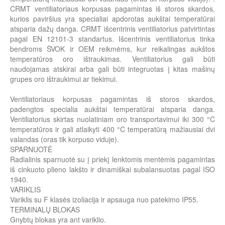
CRMT ventiliatoriaus korpusas pagamintas iš storos skardos,
kurios paviršius yra specialiai apdorotas aukštai temperatūrai
atsparia dažų danga. CRMT išcentrinis ventiliatorius patvirtintas
pagal EN 12101-3 standartus. Išcentrinis ventiliatorius tinka
bendroms ŠVOK ir OEM reikmėms, kur reikalingas aukštos
temperatūros oro ištraukimas. Ventiliatorius gali būti
naudojamas atskirai arba gali būti integruotas į kitas mašinų
grupes oro ištraukimui ar tiekimui.
Ventiliatoriaus korpusas pagamintas iš storos skardos,
padengtos specialia aukštai temperatūrai atsparia danga.
Ventiliatorius skirtas nuolatiniam oro transportavimui iki 300 °C
temperatūros ir gali atlaikyti 400 °C temperatūrą mažiausiai dvi
valandas (oras tik korpuso viduje).
SPARNUOTĖ
Radialinis sparnuotė su į priekį lenktomis mentėmis pagamintas
iš cinkuoto plieno lakšto ir dinamiškai subalansuotas pagal ISO
1940.
VARIKLIS
Variklis su F klasės izoliacija ir apsauga nuo patekimo IP55.
TERMINALŲ BLOKAS
Gnybtų blokas yra ant variklio.