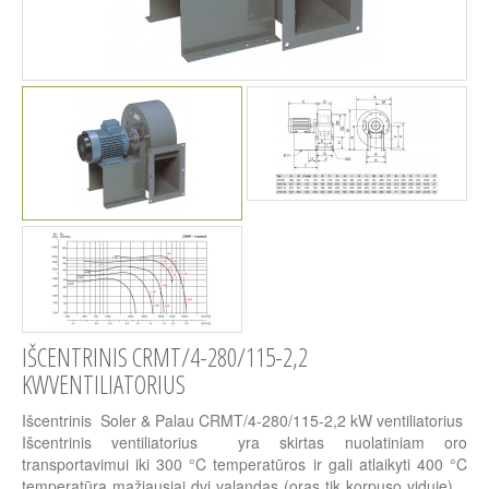
IŠCENTRINIS CRMT/4-280/115-2,2
KWVENTILIATORIUS
Išcentrinis Soler & Palau CRMT/4-280/115-2,2 kW ventiliatorius
Išcentrinis ventiliatorius yra skirtas nuolatiniam oro
transportavimui iki 300 °C temperatūros ir gali atlaikyti 400 °C
temperatūrą mažiausiai dvi valandas (oras tik korpuso viduje). .