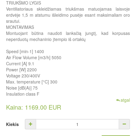
TRIUKŠMO LYGIS
Ventiliatoriaus skleidžiamas triukšmas matuojamas laisvoje
erdvėje 1,5 m atstumu išleidimo pusėje esant maksimaliam oro
srautui.
MONTAVIMAS
Montuojant būtina naudoti lanksčią jungtį, kad korpusas
neperduotų mechaninio įtempio iš ortakių
Speed [min-1] 1400
Air Flow Volume [m3/h] 5050
Current [A] 9.1
Power [W] 2200
Voltage 230/400V
Max. temperature [°C] 300
Noise [dB(A)] 75
Insulation class F
atgal
Kaina: 1169.00 EUR
Kiekis